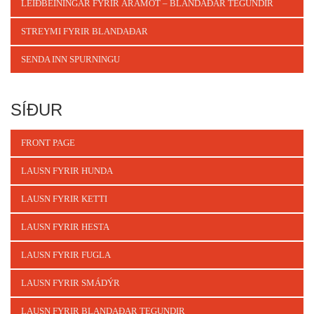
LEIÐBEININGAR FYRIR ÁRAMÓT – BLANDAÐAR TEGUNDIR
STREYMI FYRIR BLANDAÐAR
SENDA INN SPURNINGU
SÍÐUR
FRONT PAGE
LAUSN FYRIR HUNDA
LAUSN FYRIR KETTI
LAUSN FYRIR HESTA
LAUSN FYRIR FUGLA
LAUSN FYRIR SMÁDÝR
LAUSN FYRIR BLANDAÐAR TEGUNDIR