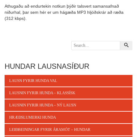
Athugaðu að endurtekin notkun þýðir talsvert samansafnað
niðurhal, þar sem hér er um hágæða MP3 hljóðskrár að ræða
(312 kbps).
HUNDAR LAUSNASÍÐUR
LAUSN FYRIR HUNDA VAL
LAUSNIN FYRIR HUNDA – KLASSÍSK
LAUSNIN FYRIR HUNDA – NÝ LAUSN
HRÆÐSLUMERKI HUNDA
LEIÐBEININGAR FYRIR ÁRAMÓT – HUNDAR