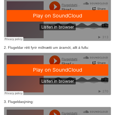
2. Flugeldar rétt fyrir miðnætti um áramót, allt á fullu:
3. Flugeldasýning: