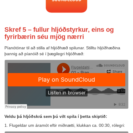
Skref 5 – fullur hljóðstyrkur, eins og
fyrirbærin séu mjög nærri
Píanótónar til að stilla af hljóðhæð spilunar. Stilltu hljóðhæðina
þannig að píanóið sé í þægilegri hljóðhæð:
Veldu þá hljóðskrá sem þú vilt spila í þetta skiptið:
1. Flugeldar um áramót eftir miðnætti, klukkan ca. 00:30, rólegri: