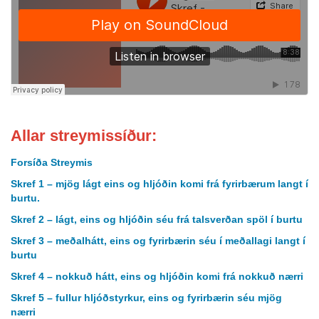
Allar streymissíður:
Forsíða Streymis
Skref 1 – mjög lágt eins og hljóðin komi frá fyrirbærum langt í
burtu.
Skref 2 – lágt, eins og hljóðin séu frá talsverðan spöl í burtu
Skref 3 – meðalhátt, eins og fyrirbærin séu í meðallagi langt í
burtu
Skref 4 – nokkuð hátt, eins og hljóðin komi frá nokkuð nærri
Skref 5 – fullur hljóðstyrkur, eins og fyrirbærin séu mjög
nærri