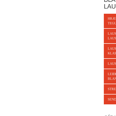
LAU
HRÆ
TEG
LAUS
LAU
LAUS
KLAS
LAUS
LEIÐ
BLA
STRE
SEND