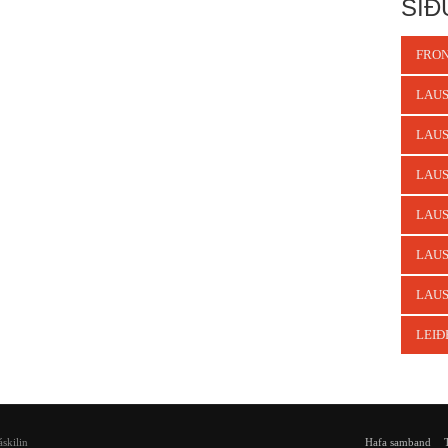
SÍÐ
FRON
LAUS
LAUS
LAUS
LAUS
LAUS
LAUS
LEIÐ
skilin
Hafa samband