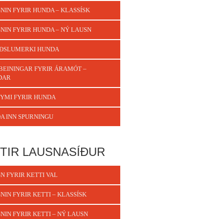
NIN FYRIR HUNDA – KLASSÍSK
NIN FYRIR HUNDA – NÝ LAUSN
ÐSLUMERKI HUNDA
BEININGAR FYRIR ÁRAMÓT –
DAR
YMI FYRIR HUNDA
A INN SPURNINGU
TIR LAUSNASÍÐUR
N FYRIR KETTI VAL
NIN FYRIR KETTI – KLASSÍSK
NIN FYRIR KETTI – NÝ LAUSN