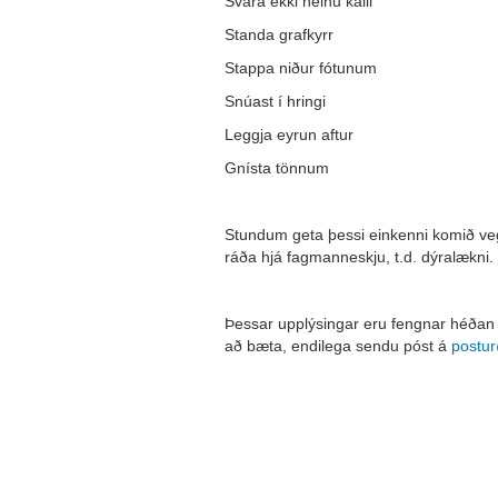
Svara ekki neinu kalli
Standa grafkyrr
Stappa niður fótunum
Snúast í hringi
Leggja eyrun aftur
Gnísta tönnum
Stundum geta þessi einkenni komið veg
ráða hjá fagmanneskju, t.d. dýralækni.
…
Þessar upplýsingar eru fengnar héðan 
að bæta, endilega sendu póst á
postur