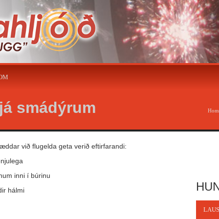
COM
hjá smádýrum
Hom
dar við flugelda geta verið eftirfarandi:
enjulega
um inni í búrinu
HUN
dir hálmi
LAUS