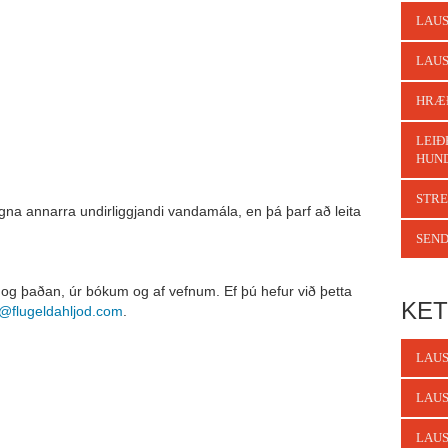
LAUS
LAUS
HRÆ
LEIÐ
HUN
STRE
na annarra undirliggjandi vandamála, en þá þarf að leita
SEND
og þaðan, úr bókum og af vefnum. Ef þú hefur við þetta
KET
@flugeldahljod.com
.
LAUS
LAUS
LAUS