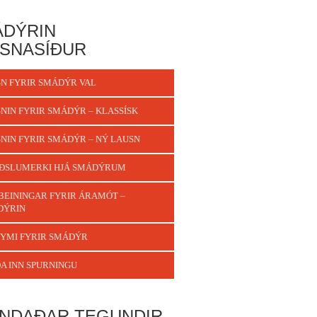
DÝRIN
SNASÍÐUR
N FYRIR SMÁDÝR VAL
NIN FYRIR SMÁDÝR – KLASSÍSK
NIN FYRIR SMÁDÝR – NÝ LAUSN
ÐSLUMERKI HJÁ SMÁDÝRUM
BEININGAR FYRIR ÁRAMÓT –
DÝRIN
YMI FYRIR SMÁDÝR
A INN SPURNINGU
NDAÐAR TEGUNDIR