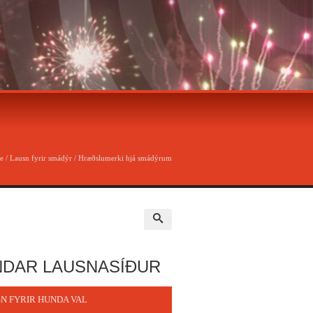
e
/
Lausn fyrir smádýr
/
Hræðslumerki hjá smádýrum
DAR LAUSNASÍÐUR
N FYRIR HUNDA VAL