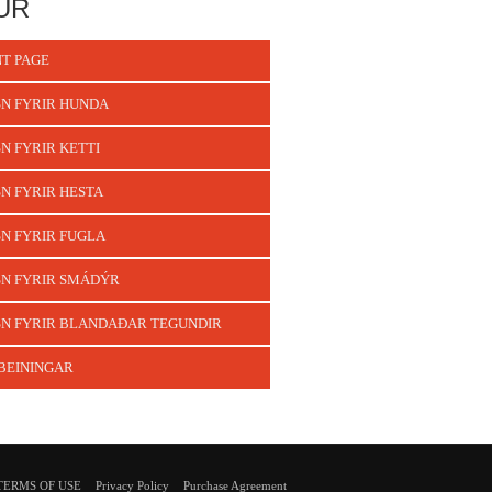
UR
T PAGE
N FYRIR HUNDA
N FYRIR KETTI
N FYRIR HESTA
N FYRIR FUGLA
N FYRIR SMÁDÝR
N FYRIR BLANDAÐAR TEGUNDIR
BEININGAR
TERMS OF USE
Privacy Policy
Purchase Agreement