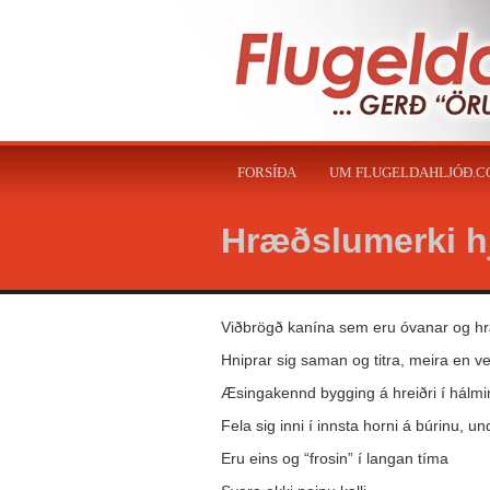
FORSÍÐA
UM FLUGELDAHLJÓÐ.
Hræðslumerki 
Viðbrögð kanína sem eru óvanar og hræd
Hniprar sig saman og titra, meira en v
Æsingakennd bygging á hreiðri í hálmin
Fela sig inni í innsta horni á búrinu, un
Eru eins og “frosin” í langan tíma