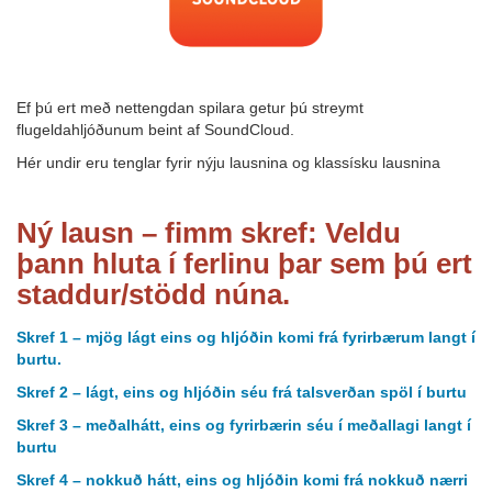
…
Ef þú ert með nettengdan spilara getur þú streymt
flugeldahljóðunum beint af SoundCloud.
Hér undir eru tenglar fyrir nýju lausnina og klassísku lausnina
Ný lausn – fimm skref: Veldu
þann hluta í ferlinu þar sem þú ert
staddur/stödd núna.
Skref 1 – mjög lágt eins og hljóðin komi frá fyrirbærum langt í
burtu.
Skref 2 – lágt, eins og hljóðin séu frá talsverðan spöl í burtu
Skref 3 – meðalhátt, eins og fyrirbærin séu í meðallagi langt í
burtu
Skref 4 – nokkuð hátt, eins og hljóðin komi frá nokkuð nærri