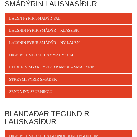
SMÁDÝRIN LAUSNASÍÐUR
LAUSN FYRIR SMÁDÝR VAL
LAUSNIN FYRIR SMÁDÝR – KLASSÍSK
LAUSNIN FYRIR SMÁDÝR – NÝ LAUSN
HRÆÐSLUMERKI HJÁ SMÁDÝRUM
LEIÐBEININGAR FYRIR ÁRAMÓT – SMÁDÝRIN
STREYMI FYRIR SMÁDÝR
SENDA INN SPURNINGU
BLANDAÐAR TEGUNDIR
LAUSNASÍÐUR
HRÆÐSLUMERKI HJÁ BLÖNDUÐUM TEGUNDUM