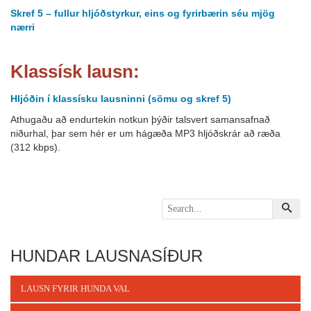
Skref 5 – fullur hljóðstyrkur, eins og fyrirbærin séu mjög
nærri
Klassísk lausn:
Hljóðin í klassísku lausninni (sömu og skref 5)
Athugaðu að endurtekin notkun þýðir talsvert samansafnað
niðurhal, þar sem hér er um hágæða MP3 hljóðskrár að ræða
(312 kbps).
HUNDAR LAUSNASÍÐUR
LAUSN FYRIR HUNDA VAL