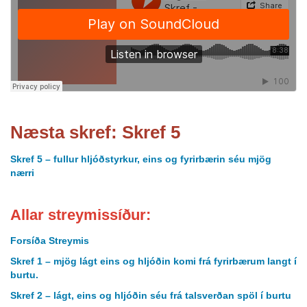
Næsta skref: Skref 5
Skref 5 – fullur hljóðstyrkur, eins og fyrirbærin séu mjög
nærri
Allar streymissíður:
Forsíða Streymis
Skref 1 – mjög lágt eins og hljóðin komi frá fyrirbærum langt í
burtu.
Skref 2 – lágt, eins og hljóðin séu frá talsverðan spöl í burtu