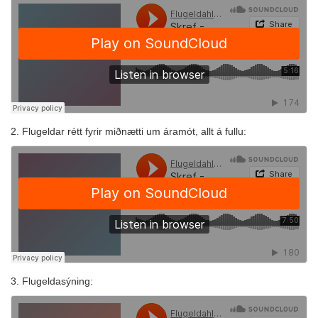
2. Flugeldar rétt fyrir miðnætti um áramót, allt á fullu:
3. Flugeldasýning: