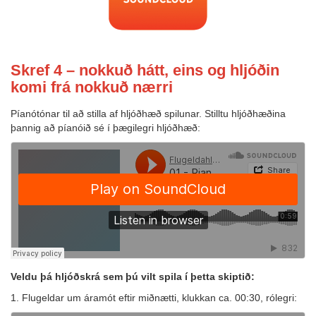
Skref 4 – nokkuð hátt, eins og hljóðin
komi frá nokkuð nærri
Píanótónar til að stilla af hljóðhæð spilunar. Stilltu hljóðhæðina
þannig að píanóið sé í þægilegri hljóðhæð:
Veldu þá hljóðskrá sem þú vilt spila í þetta skiptið:
1. Flugeldar um áramót eftir miðnætti, klukkan ca. 00:30, rólegri: