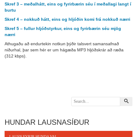
Skref 3 – meðalhátt, eins og fyrirbærin séu í meðallagi langt í
burtu
Skref 4 – nokkuð hátt, eins og hljóðin komi frá nokkuð nærri
Skref 5 – fullur hljóðstyrkur, eins og fyrirbærin séu mjög
nærri
Athugaðu að endurtekin notkun þýðir talsvert samansafnað
niðurhal, þar sem hér er um hágæða MP3 hljóðskrár að ræða
(312 kbps).
HUNDAR LAUSNASÍÐUR
LAUSN FYRIR HUNDA VAL