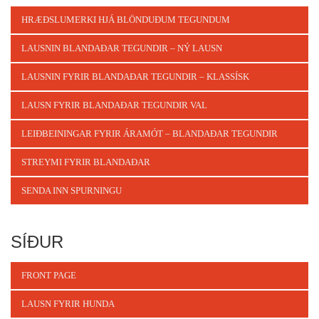
HRÆÐSLUMERKI HJÁ BLÖNDUÐUM TEGUNDUM
LAUSNIN BLANDAÐAR TEGUNDIR – NÝ LAUSN
LAUSNIN FYRIR BLANDAÐAR TEGUNDIR – KLASSÍSK
LAUSN FYRIR BLANDAÐAR TEGUNDIR VAL
LEIÐBEININGAR FYRIR ÁRAMÓT – BLANDAÐAR TEGUNDIR
STREYMI FYRIR BLANDAÐAR
SENDA INN SPURNINGU
SÍÐUR
FRONT PAGE
LAUSN FYRIR HUNDA